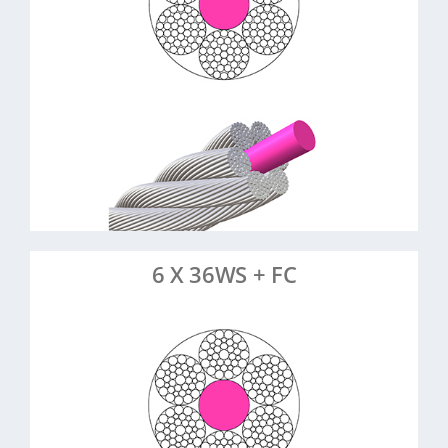
Stahl, verzinkt
Material:
Sehr flexibel, gut biegsam,
Eigenschaften:
leise
Krane, Winden,
Anwendungsbeispiele:
Fördertechnik, Forstwirtschaft, Hebezeuge
> Mehr erfahren
> Artikel anfragen
6 X 36WS + FC
6 Litzen à 36 Drähte,
:
Konstruktion
Warrington-Seale, Fasereinlage
8-26 mm
Durchmesser:
Stahl, verzinkt
Material:
Flexibel, stoßdämpfend,
Eigenschaften: