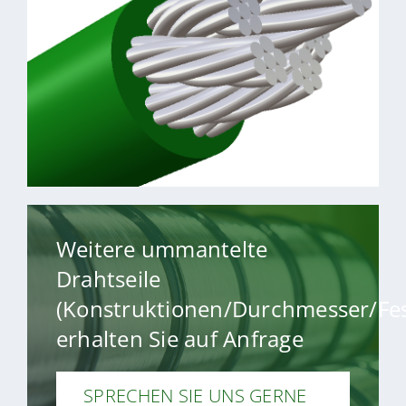
Ø innen 5–10 mm, außen 6–12
6×19+WSC:
mm; flexibel, robust, verschleißarm
Ø innen 12 mm, außen 14 mm;
6×36WS+WC:
hochflexibel, laufruhig, biegewechselfest
> Mehr erfahren
> Artikel anfragen
Weitere ummantelte
Drahtseile
(Konstruktionen/Durchmesser/Fest
erhalten Sie auf Anfrage
SPRECHEN SIE UNS GERNE