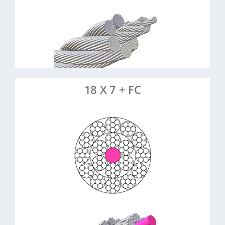
Krananlagen, Seilbahnen, Hebetechnik
> Mehr erfahren
> Artikel anfragen
18 X 7 + FC
18 Litzen à 7 Drähte,
:
Konstruktion
Fasereinlage
3-10 mm
Durchmesser:
Stahl, verzinkt
Material:
Drehungsarm, flexibel, gute
Eigenschaften:
Handhabung
Hubseile,
Anwendungsbeispiele:
Flaschenzüge, Theatertechnik, Seilwinden