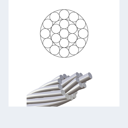
1 Litze aus 19 Drähten
Litzenkonstruktion:
Stahl verzinkt (0,8-6 mm) & Edelstahl
Material:
(0,3-10 mm)
Steif, formstabil, glatte
Eigenschaften:
Oberfläche
Geländerseile,
Anwendungsbeispiele:
Segelsport, Displaybau, Fassaden,
Sicherungstechnik
> Drahtseil 1×19
> Edelstahlseil 1×19
> Artikel anfragen