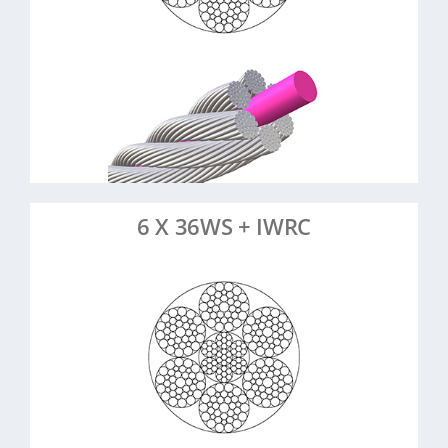
laufruhig
Kranseile, Aufzüge,
Anwendungsbeispiele:
Maschinenbau, Forst- & Bauwesen
> Mehr erfahren
> Artikel anfragen
6 X 36WS + IWRC
6 Litzen à 36 Drähte,
:
Konstruktion
Warrington-Seale, Stahlkern
8-26 mm
Durchmesser:
Stahl, verzinkt
Material:
Sehr zugfest, formstabil,
Eigenschaften:
langlebig
Schwerlast,
Anwendungsbeispiele: