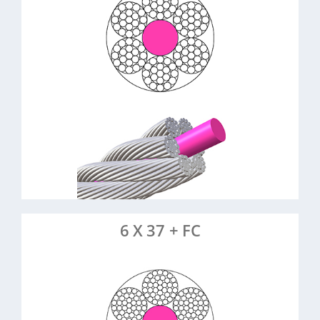
Fasereinlage
: Stahl, verzinkt (1,0-16 mm)
Material
: Zugfest, flexibel, ideal für
Eigenschaften
bewegte Anwendungen
: Entmistungsseile,
Anwendungsbeispiele
Seilzüge, Hebeseile, Abspannungen, Rankhilfe,
Transportseile
> Mehr erfahren
> Artikel anfragen
6 X 37 + FC
6 Litzen à 37 Drähte,
:
Konstruktion
Fasereinlage
6-24 mm
Durchmesser: