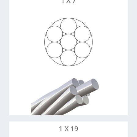
1 X 7
1 Litze aus 7 Drähten
Litzenkonstruktion:
Stahl verzinkt (0,6-6 mm) & Edelstahl
Material:
(1-3 mm)
sehr steif, zugfest, einfache
Eigenschaften:
Verarbeitung
Spannseile, Zäune,
Anwendungsbeispiele:
Tragseile, Werbetechnik, Architektur
> Drahtseil 1×7
> Edelstahlseil 1×7
> Artikel anfragen
1 X 19