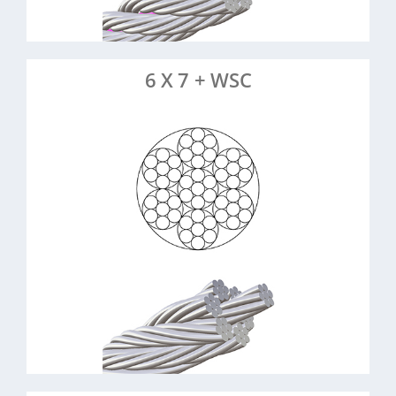
> Artikel anfragen
6 X 7 + WSC
: 6 Litzen à 7 Drähte, Stahleinlage
Konstruktion
: Stahl, verzinkt (0,8-8 mm) & Edelstahl
Material
(0,45-10 mm)
: Abriebfest, formstabil
Eigenschaften
: Aufhängungen,
Anwendungsbeispiele
Steuerseile, Maschinenbau, Architektur,
Messebau, schwarze Drahtseile
Mehr erfahren >>
> Artikel anfragen