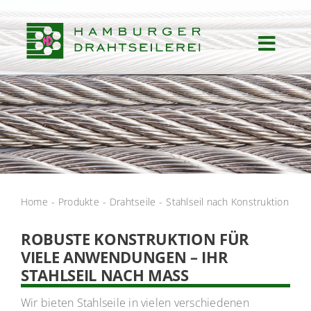
Zum
Inhalt
springen
Toggl
Navig
Start
Produkte
Leistungen
Home
Produkte
Drahtseile
Stahlseil nach Konstruktion
Einsatzgebiete
ROBUSTE KONSTRUKTION FÜR
VIELE ANWENDUNGEN – IHR
Über uns
STAHLSEIL NACH MASS
Wir bieten Stahlseile in vielen verschiedenen