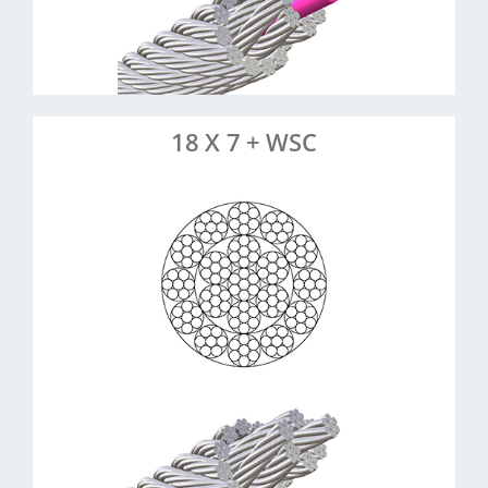
> Mehr erfahren
> Artikel anfragen
18 X 7 + WSC
18 Litzen à 7 Drähte,
:
Konstruktion
Stahleinlage
3-10 mm
Durchmesser:
Stahl, verzinkt
Material:
Drehungsarm, robust, höhere
Eigenschaften:
Tragkraft
Drehfreie
Anwendungsbeispiele:
Hebetechnik, Offshore, Industrie, Baugewerbe
> Mehr erfahren