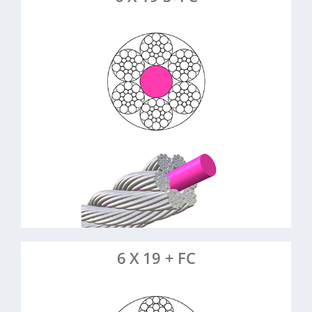
: 6 Litzen à 19 Drähte,
Konstruktion
Fasereinlage
: Edelstahl (8-10 mm)
Material
: Flexibel & biegeelastisch, glatte
Eigenschaften
Oberfläche
: Entmistungsseile,
Anwendungsbeispiele
Seilzüge, Hebeseile
> Mehr erfahren
> Artikel anfragen
6 X 19 + FC
: 6 Litzen à 19 Drähte,
Konstruktion