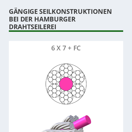
GÄNGIGE SEILKONSTRUKTIONEN
BEI DER HAMBURGER
DRAHTSEILEREI
6 X 7 + FC
: 6 Litzen à 7 Drähte, Fasereinlage
Konstruktion
: 1,5-8 mm
Durchmesser
: Stahl, verzinkt
Material
: Flexibel, langlebig,
Eigenschaften
korrosionsbeständig
: Zug-, Hebe-,
Anwendungsbeispiele
Sicherungsseile
Mehr erfahren >>