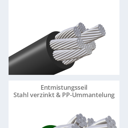
: 6×19+WSC
Stahlseilkonstruktion
: (innen: 2-4,9 mm; außen: 3,2-6
Durchmesser
mm)
: sehr flexibel, zugfest, griffig,
Eigenschaften
reibungsarm
> Mehr erfahren
> Artikel anfragen
Entmistungsseil
Stahl verzinkt & PP-Ummantelung
Ø innen 3–6 mm, außen 4–8 mm;
6×7+WSC:
zugfest, abriebfest, widerstandsfähig