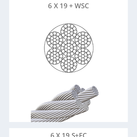
6 X 19 + WSC
: 6 Litzen à 19 Drähte,
Konstruktion
Stahleinlage
: Stahl, verzinkt (1,5-12 mm) &
Material
Edelstahl (0,75-16 mm)
: Zugfest, flexibel, ideal für
Eigenschaften
häufige Biegewechsel
: Fitnessseile,
Anwendungsbeispiele
ummantelte Entmistungsseile, Bühnen- &
Maschinenbau, schwarze Drahtseile
> Mehr erfahren
> Artikel anfragen
6 X 19 S+FC